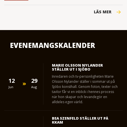
LÄS MER
EVENEMANGSKALENDER
MARIE OLSSON NYLANDER
STÄLLER UT I SJÖBO
Inredaren och tv-personligheten Marie
12
29
Olsson Nylander ställer i sommar ut på
Sjöbo konsthall. Genom foton, texter och
Jun
Aug
tavlor får vi en inblick i hennes process
när hon skapar och levandegör en
alldeles egen värld.
BEA SZENFELD STÄLLER UT PÅ
KKAM