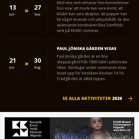
Med sina verk utmanar hon konventioner:
13
27
hon visar att mode kan vara konst, att
kläder kan vara skulptur, att papper kan
Jun
Sep
bli något levande och uttrycksfullt. Se den
spännande konstnären Bea Szenfelds
verk på KKAM i sommar.
PAUL JÖNSKA GÅRDEN VISAS
Paul Jönska gården är en fina
21
30
skeppargård från 1880-talet i pittoreska
Jun
Aug
Viken. Söndagar under sommaren visas
huset upp för besökare klockan 14-16.
Trädgården är alltid öppen.
SE ALLA AKTIVITETER
2026