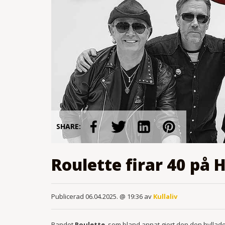
SHARE:
Roulette firar 40 på
Publicerad 06.04.2025. @ 19:36 av
Kullaliv
Bandet
Roulette
, som bland annat gjort den den hyllad