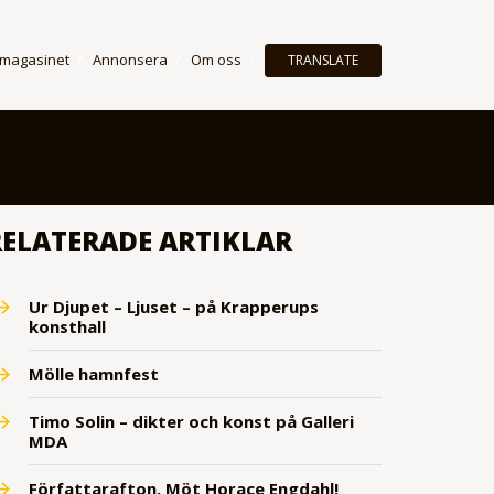
 magasinet
Annonsera
Om oss
TRANSLATE
RELATERADE ARTIKLAR
Ur Djupet – Ljuset – på Krapperups
konsthall
Mölle hamnfest
Timo Solin – dikter och konst på Galleri
MDA
Författarafton. Möt Horace Engdahl!