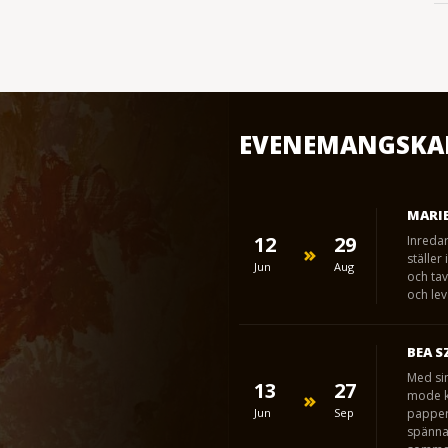
EVENEMANGSKA
MARIE
12
29
Inreda
ställer
Jun
Aug
och tav
och lev
BEA S
Med sin
13
27
mode ka
Jun
Sep
papper 
spänna