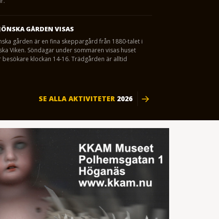
r.
JÖNSKA GÅRDEN VISAS
nska gården är en fina skeppargård från 1880-talet i
eska Viken. Söndagar under sommaren visas huset
 besökare klockan 14-16. Trädgården är alltid
SE ALLA AKTIVITETER
2026