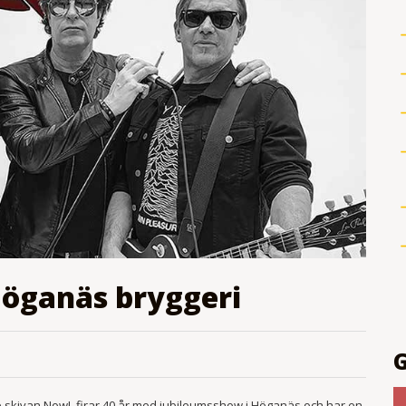
 Höganäs bryggeri
e skivan Now!, firar 40 år med jubileumsshow i Höganäs och har en