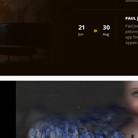
somma
PAUL 
21
30
Paul Jö
pittor
Jun
Aug
upp för
öppen.