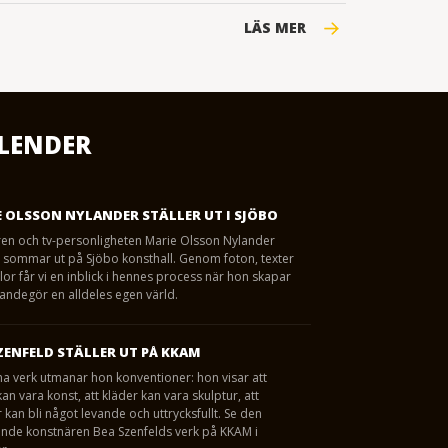
LÄS MER
LENDER
 OLSSON NYLANDER STÄLLER UT I SJÖBO
ren och tv-personligheten Marie Olsson Nylander
 i sommar ut på Sjöbo konsthall. Genom foton, texter
lor får vi en inblick i hennes process när hon skapar
andegör en alldeles egen värld.
ZENFELD STÄLLER UT PÅ KKAM
a verk utmanar hon konventioner: hon visar att
n vara konst, att kläder kan vara skulptur, att
kan bli något levande och uttrycksfullt. Se den
nde konstnären Bea Szenfelds verk på KKAM i