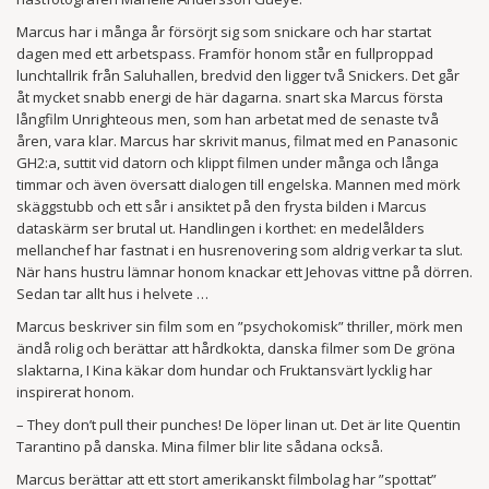
Marcus har i många år försörjt sig som snickare och har startat
dagen med ett arbetspass. Framför honom står en fullproppad
lunchtallrik från Saluhallen, bredvid den ligger två Snickers. Det går
åt mycket snabb energi de här dagarna. snart ska Marcus första
långfilm Unrighteous men, som han arbetat med de senaste två
åren, vara klar. Marcus har skrivit manus, filmat med en Panasonic
GH2:a, suttit vid datorn och klippt filmen under många och långa
timmar och även översatt dialogen till engelska. Mannen med mörk
skäggstubb och ett sår i ansiktet på den frysta bilden i Marcus
dataskärm ser brutal ut. Handlingen i korthet: en medelålders
mellanchef har fastnat i en husrenovering som aldrig verkar ta slut.
När hans hustru lämnar honom knackar ett Jehovas vittne på dörren.
Sedan tar allt hus i helvete …
Marcus beskriver sin film som en ”psychokomisk” thriller, mörk men
ändå rolig och berättar att hårdkokta, danska filmer som De gröna
slaktarna, I Kina käkar dom hundar och Fruktansvärt lycklig har
inspirerat honom.
– They don’t pull their punches! De löper linan ut. Det är lite Quentin
Tarantino på danska. Mina filmer blir lite sådana också.
Marcus berättar att ett stort amerikanskt filmbolag har ”spottat”