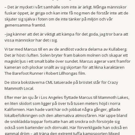
– Det är mycket i vårt samhälle som inte är ärligt. Många människor
fuskar öppet, är giriga och kan inte få nog men de förstår inte att de
skjuter sig själva i foten om de inte tänker på miljön och vår
gemensamma framtid.
–Jag känner att det är viktigt att kämpa för det goda, jag tror bara att
vissa människor har det i sig.
Vi tar med Marcus till en av de andlöst vackra delarna av Kullaberg.
Det är höst i luften. Solen bryter fram bakom molnen och skapar ett
magiskt ljus i ett smalt bälte över sundet. Marcus agerar vant framför
kameran och plockar snällt av sig skjortan för att likna karaktären
The Barefoot Runner i Robert Lillhongas film.
De stora bokstäverna CML tatuerade på bröstet står för Crazy
Mammoth Local.
Efter mer än sju år i Los Angeles flyttade Marcus till Mammoth Lakes,
en liten skidort som ligger på över två tusen meters höjd i norra
Kalifornien. Han hade varit här och jobbat några gånger, gillade
lokalbefolkningen och den alternativa atmosfären. Här uppe bland
de snöklädda toppar fortsatte han att snickra och försörjde sig
också som bartender och dörrvakt. Här förverkligade han också en
gammal dröm – att träna den extremt tuffa kampsporten Mixed