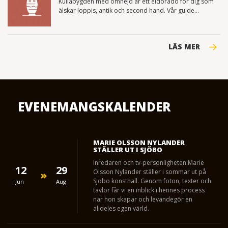
Kullabygden med omnejd är ett eldorado för dig som
älskar loppis, antik och second hand. Vår guide...
LÄS MER
EVENEMANGSKALENDER
MARIE OLSSON NYLANDER
STÄLLER UT I SJÖBO
Inredaren och tv-personligheten Marie
12
29
Olsson Nylander ställer i sommar ut på
Sjöbo konsthall. Genom foton, texter och
Jun
Aug
tavlor får vi en inblick i hennes process
när hon skapar och levandegör en
alldeles egen värld.