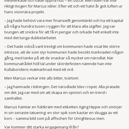
medverkade och hade öppna hus – en succé. Men tiden var inte
riktigt mogen för Marcus idéer. Efter ett och ett halvt år gick luften ur
hans visionära projekt.
– Jag hade behövt vara mer finansiellt genom­tänkt och ha ett kapital
på några hundra tusen i ryggen för att klara alla utgifter. Jag var
tvungen att snickra för att få in pengar och orkade helt enkelt inte
med det tunga dubbelarbetet.
– Det hade också varit trevligt om kommunen hade visat lite större
intresse, att de som styr kommunen hade besökt marknaden någon
gång, med tanke på att de snackar så mycket om närodlat. När
kommunalrådet höll tal under skördefesten nämnde han inte
Kullabondens matmarknad med ett ord.
Men Marcus verkar inte alls bitter, tvärtom:
– Jag hamnade i tidningen. Det närodlade blev i ropet. Alla pratade
om det. Jag var med om att skapa en opinion och en trend i
samhället.
Marcus hämtar en fuktkräm med etiketten Aging Hippie och smörjer
in sin senaste tatuering: en stor spik som kastar en skugga av ett
kors – samma bild som på affischen för Unrighteous men.
Var kommer ditt starka engagemang ifrån?