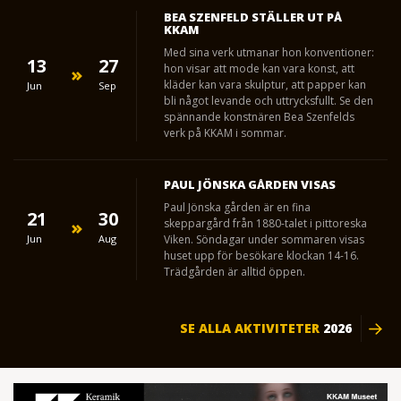
BEA SZENFELD STÄLLER UT PÅ
KKAM
Med sina verk utmanar hon konventioner:
13
27
hon visar att mode kan vara konst, att
kläder kan vara skulptur, att papper kan
Jun
Sep
bli något levande och uttrycksfullt. Se den
spännande konstnären Bea Szenfelds
verk på KKAM i sommar.
PAUL JÖNSKA GÅRDEN VISAS
Paul Jönska gården är en fina
21
30
skeppargård från 1880-talet i pittoreska
Jun
Aug
Viken. Söndagar under sommaren visas
huset upp för besökare klockan 14-16.
Trädgården är alltid öppen.
SE ALLA AKTIVITETER
2026