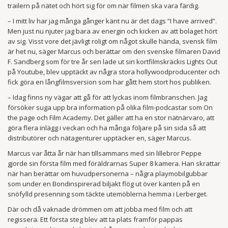
trailern på nätet och hört sig för om när filmen ska vara färdig.
– I mitt liv har jag många gånger känt nu är det dags ”I have arrived”.
Men just nu njuter jag bara av energin och kicken av att bolaget hört
av sig. Visst vore det jävligt roligt om något skulle hända, svensk film
är het nu, säger Marcus och berättar om den svenske filmaren David
F. Sandberg som för tre år sen lade ut sin kortfilmskräckis Lights Out
på Youtube, blev upptäckt av några stora hollywoodproducenter och
fick göra en långfilmsversion som har gått hem stort hos publiken.
– Idag finns ny vägar att gå för att lyckas inom filmbranschen. Jag
försöker suga upp bra information på olika film-podcastar som On
the page och Film Academy. Det gäller att ha en stor nätnärvaro, att
göra flera inlägg i veckan och ha många följare på sin sida så att
distributörer och nätagenturer upptäcker en, säger Marcus.
Marcus var åtta år när han tillsammans med sin lillebror Peppe
gjorde sin första film med föräldrarnas Super 8 kamera. Han skrattar
när han berättar om huvudpersonerna – några playmobilgubbar
som under en Bondinspirerad biljakt flög ut över kanten på en
snöfylld presenning som täckte utemöblerna hemma i Lerberget.
Där och då vaknade drömmen om att jobba med film och att
regissera. Ett första steg blev att ta plats framför pappas