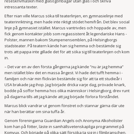
reseskrivmaskin med glasögonbågar utan glas i och skriva
intressanta texter.
Efter nian ville Marcus söka till teaterlinjen, en gymnasielinje med
teaterinriktning, men hade inte riktigt stödet hemifrån. Det blev social
linje på gymnasiet istället. Marcus van­trivdes och hoppade av, men
fick genom kontakter jobb som regiassistent åt legendariske Hans ­
Polster, mannen bakom Stumpenensemblen, på ­Helsingborgs
stadsteater. På teatern kände han sig hemma och bestämde sig
trots att pappa inte gillade det för att söka sig till teaterlinjen och kom
in.
– Det var en av den första gångerna jag kände ”nu är jag hemma”
men istället blev det en massa ångest. Vi hade det tufft hemma i ­
familjen och när min flickvän bestämde sig för att ta ett ­studieår i
USA brakade jag ihop. Jag började dricka varje dag, prövade knark,
bodde på soffor hemma hos olika människor i Helsingborg, drev runt
på dagarna tills att jag kände att jag började förlora förståndet.
Marcus blick vandrar ut genom fönstret och stannar gärna där ute
när han berättar om sina tuffa år.
Genom föreningarna Guardian Angels och Anonyma Alkoholister
kom han på fötter, läste in samhällsvetenskapliga programmet på
Komvux. Och började på olika sätt försöka ta sig in i filmbranschen.