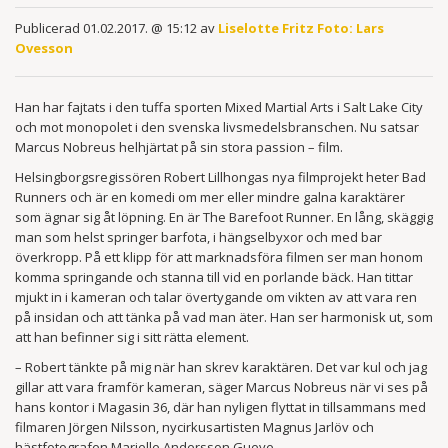
Publicerad 01.02.2017. @ 15:12 av
Liselotte Fritz Foto: Lars
Ovesson
Han har fajtats i den tuffa sporten Mixed Martial Arts i Salt Lake City
och mot monopolet i den svenska livsmedels­branschen. Nu satsar
Marcus Nobreus helhjärtat på sin stora passion – film.
Helsingborgsregissören Robert Lillhongas nya filmprojekt heter Bad
Runners och är en komedi om mer eller mindre galna karaktärer
som ägnar sig åt löpning. En är The Barefoot Runner. En lång, skäggig
man som helst springer barfota, i hängselbyxor och med bar
överkropp. På ett klipp för att marknadsföra filmen ser man honom
komma springande och stanna till vid en porlande bäck. Han tittar
mjukt in i kameran och talar övertygande om vikten av att vara ren
på insidan och att tänka på vad man äter. Han ser harmonisk ut, som
att han befinner sig i sitt rätta element.
– Robert tänkte på mig när han skrev karaktären. Det var kul och jag
gillar att vara framför kameran, säger Marcus Nobreus när vi ses på
hans kontor i Magasin 36, där han nyligen flyttat in tillsammans med
filmaren Jörgen Nilsson, nycirkusartisten Magnus Jarlöv och
hästfotografen Marielle Andersson Gueye.