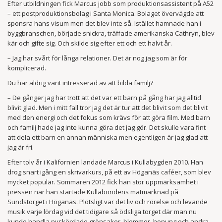
Efter utbildningen fick Marcus jobb som produktionsassistent på A52
– ett postproduktions­bolag i Santa Monica. Bolaget övervägde att
sponsra hans visum men det blev inte så. Istället hamnade han i
byggbranschen, började snickra, träffade amerikanska Cathryn, blev
kär och gifte sig. Och skilde sig efter ett och ett halvt år.
– Jag har svårt för långa relationer. Det är nog jag som är för
komplicerad.
Du har aldrig varit intresserad av att bilda familj?
– De gånger jag har trott att det var ett barn på gång har jag alltid
blivit glad. Men i mitt fall tror jag det är tur att det blivit som det blivit
med den energi och det fokus som krävs för att göra film. Med barn
och familj hade jag inte kunna göra det jag gör. Det skulle vara fint
att dela ett barn en annan människa men egentligen är jag glad att
jag är fri.
Efter tolv år i Kalifornien landade Marcus i Kullabygden 2010. Han
drog snart igång en skrivarkurs, på ett av Höganäs caféer, som blev
mycket populär. Sommaren 2012 fick han stor uppmärksamhet i
pressen när han startade Kullabondens matmarknad på
Sundstorget i Höganäs. Plötsligt var det liv och rörelse och levande
musik varje lördag vid det tidigare så ödsliga torget där man nu
kunde handla nyskördade grönsaker, blommor, honung och andra