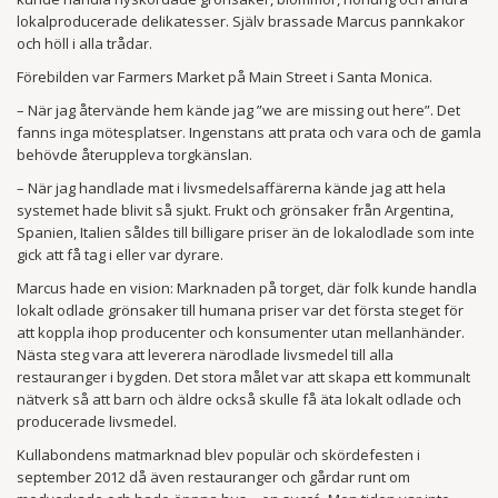
lokalproducerade delikatesser. Själv brassade Marcus pannkakor
och höll i alla trådar.
Förebilden var Farmers Market på Main Street i Santa Monica.
– När jag återvände hem kände jag ”we are missing out here”. Det
fanns inga mötesplatser. Ingenstans att prata och vara och de gamla
behövde återuppleva torgkänslan.
– När jag handlade mat i livsmedelsaffärerna kände jag att hela
systemet hade blivit så sjukt. Frukt och grönsaker från Argentina,
Spanien, Italien såldes till billigare priser än de lokalodlade som inte
gick att få tag i eller var dyrare.
Marcus hade en vision: Marknaden på torget, där folk kunde handla
lokalt odlade grönsaker till humana priser var det första steget för
att koppla ihop producenter och konsumenter utan mellanhänder.
Nästa steg vara att leverera närodlade livsmedel till alla
restauranger i bygden. Det stora målet var att skapa ett kommunalt
nätverk så att barn och äldre också skulle få äta lokalt odlade och
producerade livsmedel.
Kullabondens matmarknad blev populär och skördefesten i
september 2012 då även restauranger och gårdar runt om