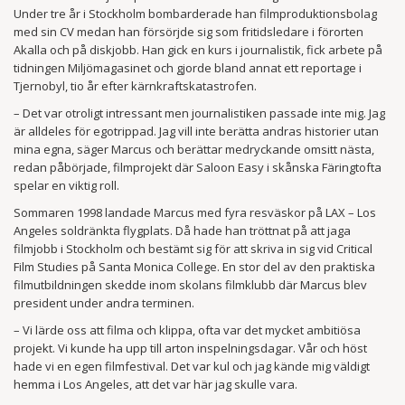
Under tre år i Stockholm bombarderade han filmproduktionsbolag
med sin CV medan han försörjde sig som fritidsledare i förorten
Akalla och på diskjobb. Han gick en kurs i journalistik, fick arbete på
tidningen Miljömagasinet och gjorde bland annat ett reportage i
Tjernobyl, tio år efter kärnkraftskatastrofen.
– Det var otroligt intressant men journalistiken passade inte mig. Jag
är alldeles för egotrippad. Jag vill inte berätta andras ­historier utan
mina egna, säger Marcus och berättar medryckande omsitt nästa,
redan påbörjade, film­projekt där Saloon Easy i skånska Färingtofta
spelar en viktig roll.
Sommaren 1998 landade Marcus med fyra resväskor på LAX – Los
Angeles soldränkta flygplats. Då hade han tröttnat på att jaga
filmjobb i Stockholm och bestämt sig för att skriva in sig vid Critical
Film Studies på Santa Monica College. En stor del av den praktiska
filmutbildningen skedde inom skolans filmklubb där Marcus blev
president under andra terminen.
– Vi lärde oss att filma och klippa, ofta var det mycket ambitiösa
projekt. Vi kunde ha upp till arton inspelningsdagar. Vår och höst
hade vi en egen filmfestival. Det var kul och jag kände mig väldigt
hemma i Los Angeles, att det var här jag skulle vara.