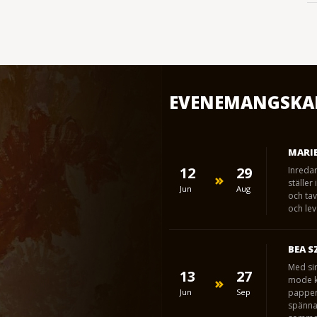
EVENEMANGSKA
MARIE
12
29
Inreda
ställer
Jun
Aug
och tav
och lev
BEA S
Med sin
13
27
mode ka
Jun
Sep
papper 
spänna