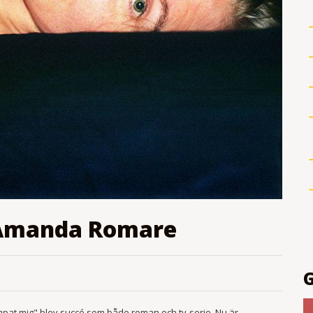
 Amanda Romare
pat mig" blev succé som både roman och tv-serie. Nu är