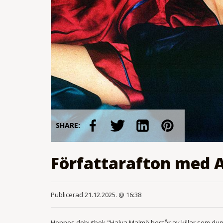
SHARE:
Författarafton med
Publicerad 21.12.2025. @ 16:38
Hennes debutbok "Halva Malmö består av killar som dum