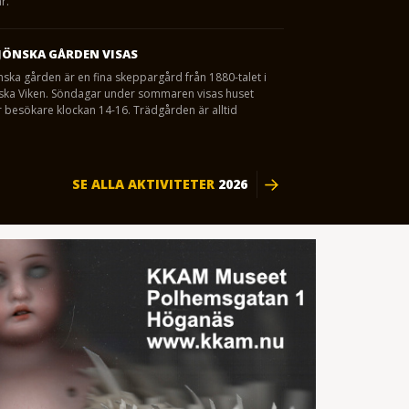
r.
JÖNSKA GÅRDEN VISAS
nska gården är en fina skeppargård från 1880-talet i
eska Viken. Söndagar under sommaren visas huset
 besökare klockan 14-16. Trädgården är alltid
SE ALLA AKTIVITETER
2026