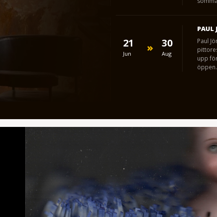
somma
PAUL 
21
30
Paul Jö
pittor
Jun
Aug
upp för
öppen.