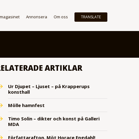
 magasinet
Annonsera
Om oss
TRANSLATE
RELATERADE ARTIKLAR
Ur Djupet – Ljuset – på Krapperups
konsthall
Mölle hamnfest
Timo Solin – dikter och konst på Galleri
MDA
Författarafton. Möt Horace Engdahl!