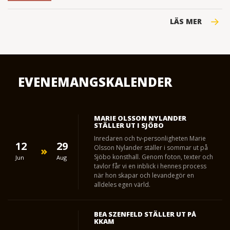
LÄS MER
EVENEMANGSKALENDER
MARIE OLSSON NYLANDER
STÄLLER UT I SJÖBO
Inredaren och tv-personligheten Marie
12
29
Olsson Nylander ställer i sommar ut på
Sjöbo konsthall. Genom foton, texter och
Jun
Aug
tavlor får vi en inblick i hennes process
när hon skapar och levandegör en
alldeles egen värld.
BEA SZENFELD STÄLLER UT PÅ
KKAM