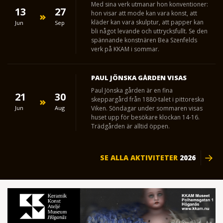
Med sina verk utmanar hon konventioner:
13
27
hon visar att mode kan vara konst, att
kläder kan vara skulptur, att papper kan
Jun
Sep
bli något levande och uttrycksfullt. Se den
spännande konstnären Bea Szenfelds
verk på KKAM i sommar.
PAUL JÖNSKA GÅRDEN VISAS
Paul Jönska gården är en fina
21
30
skeppargård från 1880-talet i pittoreska
Jun
Aug
Viken. Söndagar under sommaren visas
huset upp för besökare klockan 14-16.
Trädgården är alltid öppen.
SE ALLA AKTIVITETER
2026