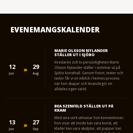
EVENEMANGSKALENDER
MARIE OLSSON NYLANDER
STÄLLER UT I SJÖBO
Inredaren och tv-personligheten Marie
12
29
Olsson Nylander ställer i sommar ut på
Sjöbo konsthall. Genom foton, texter och
Jun
Aug
tavlor får vi en inblick i hennes process
när hon skapar och levandegör en
alldeles egen värld.
BEA SZENFELD STÄLLER UT PÅ
KKAM
Med sina verk utmanar hon konventioner:
13
27
hon visar att mode kan vara konst, att
kläder kan vara skulptur, att papper kan
Jun
Sep