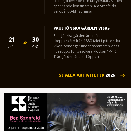
bli något levande och uttrycksfullt. Se den
spännande konstnären Bea Szenfelds
verk på KKAM i sommar.
PAUL JÖNSKA GÅRDEN VISAS
Paul Jönska gården är en fina
21
30
skeppargård från 1880-talet i pittoreska
Jun
Aug
Viken. Söndagar under sommaren visas
huset upp för besökare klockan 14-16.
Trädgården är alltid öppen.
SE ALLA AKTIVITETER
2026