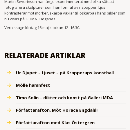
Martin Severinson har länge experimenterat med olika sätt att
fotografera skulpturer som han format av rispapper. Ljus
kontrasterar mot mörker, skärpa växlar till oskärpa i hans bilder som
nu visas på GOMA i Höganäs.
Vernissage lördag 16 maj klockan 12–16.30.
RELATERADE ARTIKLAR
Ur Djupet – Ljuset – på Krapperups konsthall
Mölle hamnfest
Timo Solin – dikter och konst på Galleri MDA
Författarafton. Möt Horace Engdahl!
Författarafton med Klas Östergren