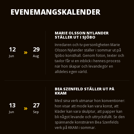
EVENEMANGSKALENDER
MARIE OLSSON NYLANDER
STÄLLER UT I SJÖBO
Inredaren och tv-personligheten Marie
12
29
Olsson Nylander ställer i sommar ut på
Sjöbo konsthall. Genom foton, texter och
Jun
Aug
tavlor får vi en inblick i hennes process
när hon skapar och levandegör en
alldeles egen värld.
BEA SZENFELD STÄLLER UT PÅ
KKAM
Med sina verk utmanar hon konventioner:
13
27
hon visar att mode kan vara konst, att
kläder kan vara skulptur, att papper kan
Jun
Sep
bli något levande och uttrycksfullt. Se den
spännande konstnären Bea Szenfelds
verk på KKAM i sommar.