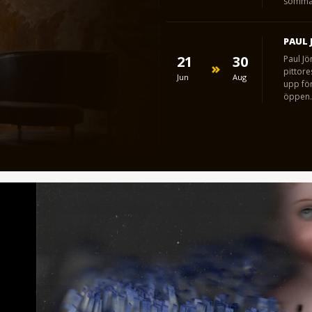
somma
PAUL 
21
30
Paul Jö
pittor
Jun
Aug
upp för
öppen.