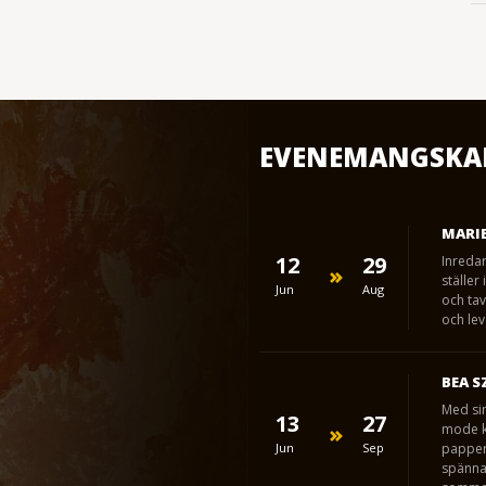
EVENEMANGSKA
MARIE
12
29
Inreda
ställer
Jun
Aug
och tav
och lev
BEA S
Med sin
13
27
mode ka
Jun
Sep
papper 
spänna