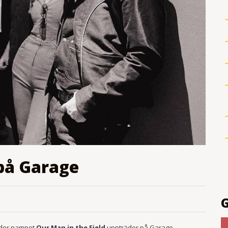
 på Garage
der namnet
Our Man in the Field
uppträder på Garage.