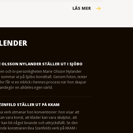
LÄS MER
LENDER
 OLSSON NYLANDER STÄLLER UT I SJÖBO
ren och tv-personligheten Marie Olsson Nylander
 i sommar ut på Sjöbo konsthall. Genom foton, texter
lor får vi en inblick i hennes process när hon skapar
andegör en alldeles egen värld.
ZENFELD STÄLLER UT PÅ KKAM
a verk utmanar hon konventioner: hon visar att
n vara konst, att kläder kan vara skulptur, att
kan bli något levande och uttrycksfullt. Se den
nde konstnären Bea Szenfelds verk på KKAM i