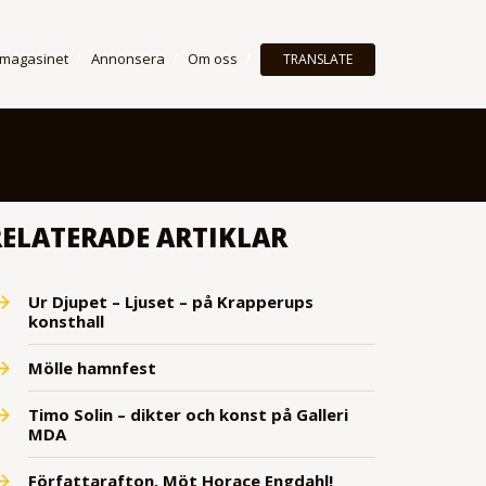
 magasinet
Annonsera
Om oss
TRANSLATE
RELATERADE ARTIKLAR
Ur Djupet – Ljuset – på Krapperups
konsthall
Mölle hamnfest
Timo Solin – dikter och konst på Galleri
MDA
Författarafton. Möt Horace Engdahl!