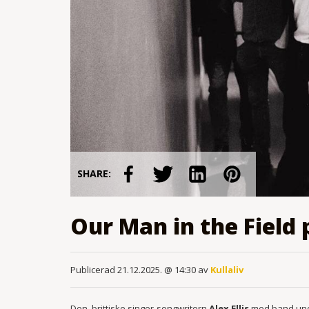
SHARE:
Our Man in the Field
Publicerad 21.12.2025. @ 14:30 av
Kullaliv
Den brittiske singer-songwritern
Alex Ellis
med band un