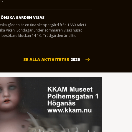
r.
JÖNSKA GÅRDEN VISAS
nska gården är en fina skeppargård från 1880-talet i
eska Viken. Söndagar under sommaren visas huset
 besökare klockan 14-16. Trädgården är alltid
SE ALLA AKTIVITETER
2026