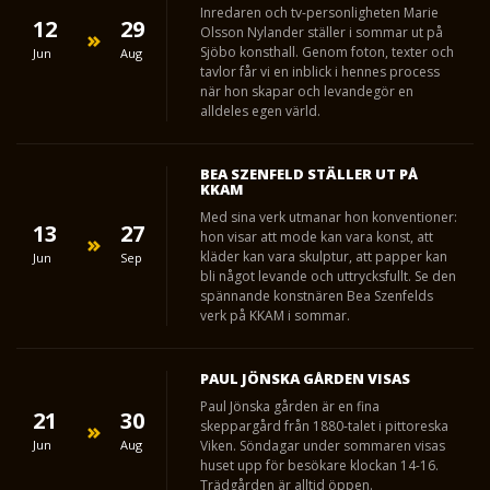
Inredaren och tv-personligheten Marie
12
29
Olsson Nylander ställer i sommar ut på
Sjöbo konsthall. Genom foton, texter och
Jun
Aug
tavlor får vi en inblick i hennes process
när hon skapar och levandegör en
alldeles egen värld.
BEA SZENFELD STÄLLER UT PÅ
KKAM
Med sina verk utmanar hon konventioner:
13
27
hon visar att mode kan vara konst, att
kläder kan vara skulptur, att papper kan
Jun
Sep
bli något levande och uttrycksfullt. Se den
spännande konstnären Bea Szenfelds
verk på KKAM i sommar.
PAUL JÖNSKA GÅRDEN VISAS
Paul Jönska gården är en fina
21
30
skeppargård från 1880-talet i pittoreska
Jun
Aug
Viken. Söndagar under sommaren visas
huset upp för besökare klockan 14-16.
Trädgården är alltid öppen.