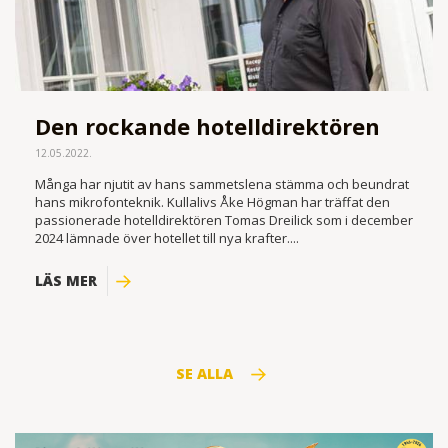
Den rockande hotelldirektören
12.05.2022.
Många har njutit av hans sammetslena stämma och beundrat
hans mikrofonteknik. Kullalivs Åke Högman har träffat den
passionerade hotell­­direktören Tomas Dreilick som i december
2024 lämnade över hotellet till nya krafter....
LÄS MER
SE ALLA