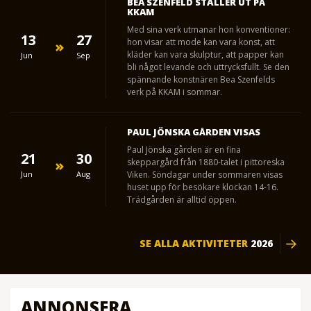
BEA SZENFELD STÄLLER UT PÅ
KKAM
Med sina verk utmanar hon konventioner:
13
27
hon visar att mode kan vara konst, att
kläder kan vara skulptur, att papper kan
Jun
Sep
bli något levande och uttrycksfullt. Se den
spännande konstnären Bea Szenfelds
verk på KKAM i sommar.
PAUL JÖNSKA GÅRDEN VISAS
Paul Jönska gården är en fina
21
30
skeppargård från 1880-talet i pittoreska
Jun
Aug
Viken. Söndagar under sommaren visas
huset upp för besökare klockan 14-16.
Trädgården är alltid öppen.
SE ALLA AKTIVITETER
2026
ANNONSERA