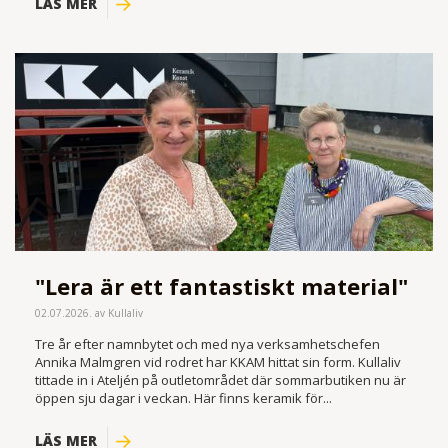
LÄS MER
"Lera är ett fantastiskt material"
02.07.2026. av Kullaliv
Tre år efter namnbytet och med nya verksamhetschefen
Annika Malmgren vid rodret har KKAM hittat sin form. Kullaliv
tittade in i Ateljén på outletområdet där sommarbutiken nu är
öppen sju dagar i veckan. Här finns keramik för...
LÄS MER