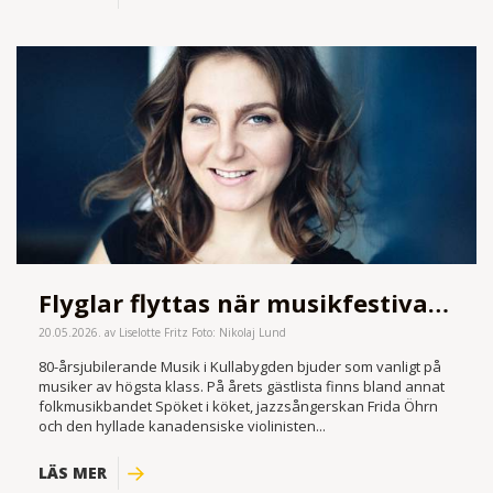
Flyglar flyttas när musikfestivalen firar 80
20.05.2026. av Liselotte Fritz Foto: Nikolaj Lund
80-årsjubilerande Musik i Kullabygden bjuder som vanligt på
musiker av högsta klass. På årets gästlista finns bland annat
folkmusikbandet Spöket i köket, jazzsångerskan Frida Öhrn
och den hyllade kanadensiske violinisten...
LÄS MER