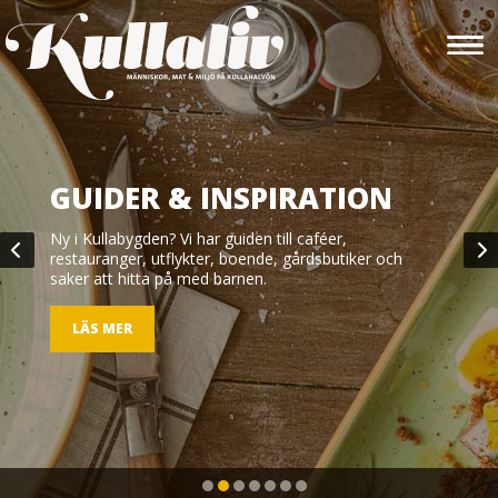
GUIDER & INSPIRATION
Ny i Kullabygden? Vi har guiden till caféer,
restauranger, utflykter, boende, gårdsbutiker och
saker att hitta på med barnen.
LÄS MER