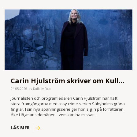
Carin Hjulström skriver om Kullabergsmord
04.05.2026. av Kullaliv Foto:
Journalisten och programledaren Carin Hjulström har haft
stora framgångarna med cosy crime-serien Säbyholms gröna
fingrar. I sin nya spänningsserie ger hon sig in på författaren
Åke Högmans domäner – vem kan ha missat...
LÄS MER