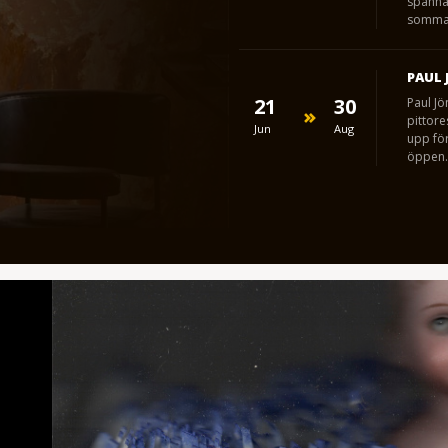
spänna
somma
PAUL 
21
30
Paul Jö
pittor
Jun
Aug
upp för
öppen.