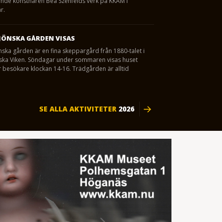
nde konstnären Bea Szenfelds verk på KKAM i
r.
JÖNSKA GÅRDEN VISAS
nska gården är en fina skeppargård från 1880-talet i
eska Viken. Söndagar under sommaren visas huset
 besökare klockan 14-16. Trädgården är alltid
SE ALLA AKTIVITETER
2026