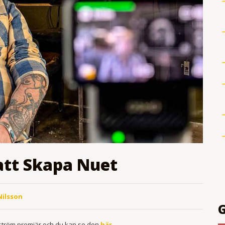
tt Skapa Nuet
Nilsson
ström premiär och du kan se den
här.