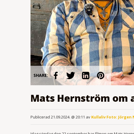
SHARE:
Mats Hernström om a
Publicerad 21.09.2024. @ 20:11 av
Kullaliv Foto: Jörgen 
Idag söndag den 22 september har filmen om Mats Hern