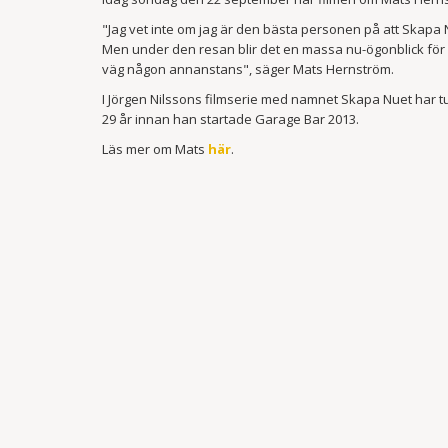
"Jag vet inte om jag är den bästa personen på att Skapa Nuet
Men under den resan blir det en massa nu-ögonblick för 
väg någon annanstans", säger Mats Hernström.
I Jörgen Nilssons filmserie med namnet Skapa Nuet har t
29 år innan han startade Garage Bar 2013.
Läs mer om Mats
här
.