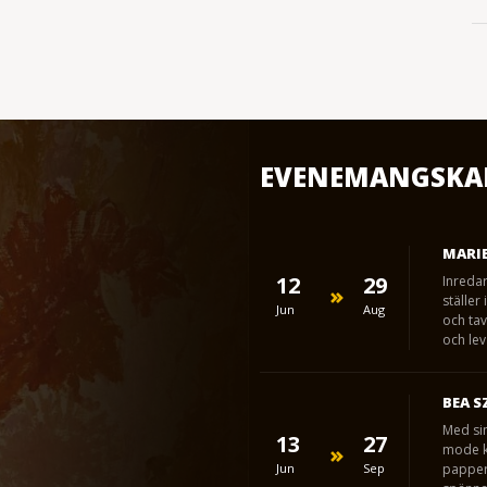
EVENEMANGSKA
MARIE
12
29
Inreda
ställer
Jun
Aug
och tav
och lev
BEA S
Med sin
13
27
mode ka
Jun
Sep
papper 