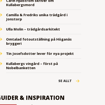
Carin Hjulström skriver om
Kullabergsmord
Camilla & Fredriks unika trädgård i
Jonstorp
Ulla Molin – trädgårdsarkitekt
Omtalad fotoutställning på Höganäs
bryggeri
Tin Josefsdotter lever för nya projekt
Kullabergs vingård – först på
Nobelbanketten
SE ALLT
GUIDER & INSPIRATION