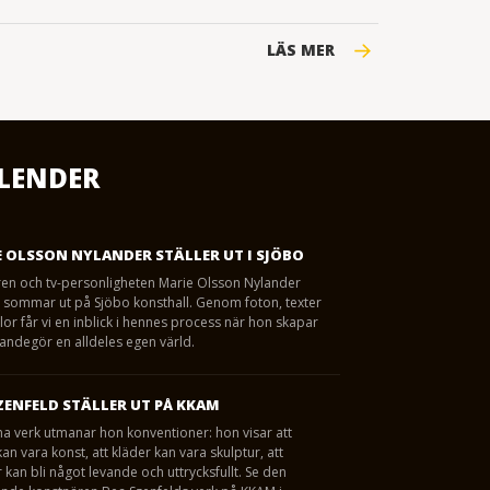
LÄS MER
LENDER
 OLSSON NYLANDER STÄLLER UT I SJÖBO
ren och tv-personligheten Marie Olsson Nylander
 i sommar ut på Sjöbo konsthall. Genom foton, texter
lor får vi en inblick i hennes process när hon skapar
andegör en alldeles egen värld.
ZENFELD STÄLLER UT PÅ KKAM
a verk utmanar hon konventioner: hon visar att
n vara konst, att kläder kan vara skulptur, att
kan bli något levande och uttrycksfullt. Se den