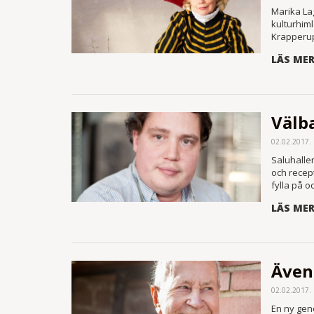
Marika La
kulturhiml
Krapperup
LÄS ME
Välba
02.02.2017.
Saluhalle
och recept
fylla på 
LÄS ME
Även
02.02.2017.
En ny gen