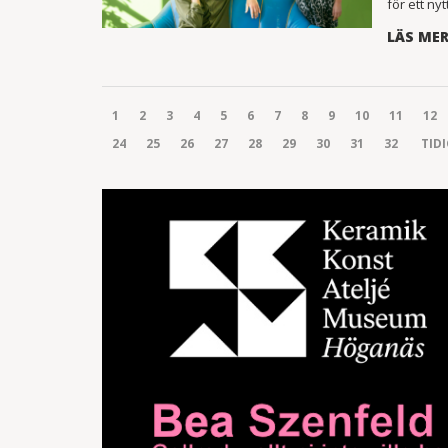
för ett nyt
LÄS ME
1
2
3
4
5
6
7
8
9
10
11
12
24
25
26
27
28
29
30
31
32
TID