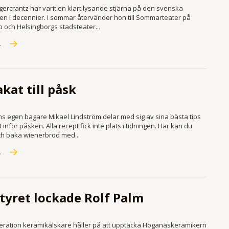
gercrantz har varit en klart lysande stjärna på den svenska
en i decennier. I sommar åter­vänder hon till Sommar­teater på
 och Helsingborgs stads­teater...
R
kat till påsk
ns egen bagare Mikael Lindström delar med sig av sina bästa tips
 inför påsken. Alla recept fick inte plats i tidningen. Här kan du
och baka wienerbröd med...
R
tyret lockade Rolf Palm
eration keramikälskare håller på att upptäcka Höganäskeramikern