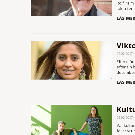
Rolf Palm
talen i en 
LÄS ME
Vikto
02.02.2017.
Efter mån
efter sin
december 
LÄS ME
Kultu
02.02.2017.
Var kultur
följer vi