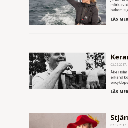
mörka vat
bakom sig 
LÄS ME
Kera
02.02.2017.
Åke Holm 
erkänd kon
encyklope
LÄS ME
Stjär
02.02.2017.