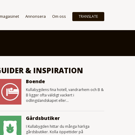
 magasinet
Annonsera
Om oss
TRANSLATE
GUIDER & INSPIRATION
Boende
Kullabygdens fina hotell, vandrarhem och B &
B ligger ofta väldigt vackert i
odlingslandskapet eller...
Gårdsbutiker
I Kullabygden hittar du många härliga
gårdsbutiker. Kolla öppettider på