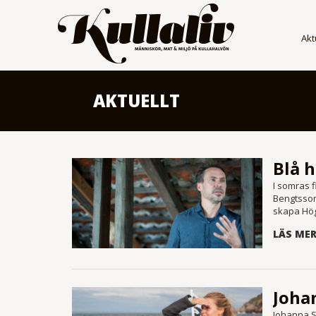
Akt
AKTUELLT
I somras f
Bengtsson 
skapa Hög
LÄS ME
Joha
Johanna St