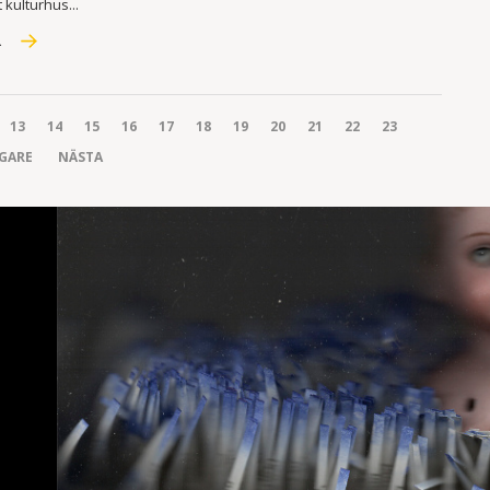
t kulturhus...
R
13
14
15
16
17
18
19
20
21
22
23
IGARE
NÄSTA