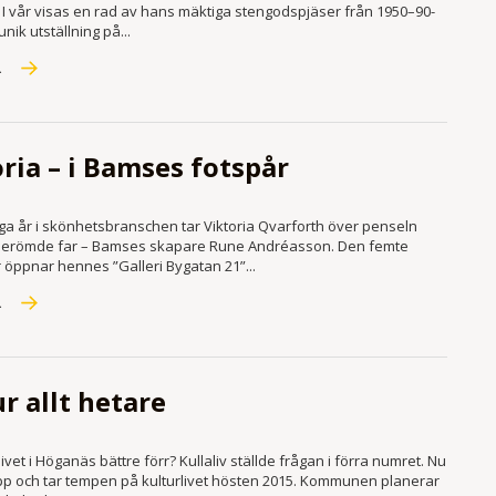
. I vår visas en rad av hans mäktiga stengodspjäser från 1950–90-
unik utställning på...
R
ria – i Bamses fotspår
ga år i skönhetsbranschen tar Viktoria Qvarforth över penseln
 berömde far – Bamses skapare Rune Andréasson. Den femte
öppnar hennes ”Galleri Bygatan 21”...
R
r allt hetare
livet i Höganäs bättre förr? Kullaliv ställde frågan i förra numret. Nu
 upp och tar tempen på kulturlivet hösten 2015. Kommunen planerar