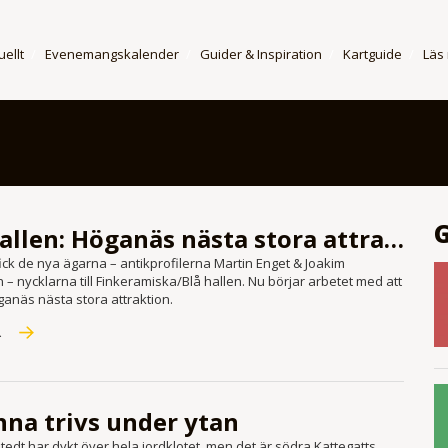
uellt
Evenemangskalender
Guider & Inspiration
Kartguide
Läs
Blå hallen: Höganäs nästa stora attraktion
ick de nya ägarna – antik­profilerna Martin Enget & Joakim
– nycklarna till Fin­keramiska/Blå hallen. Nu börjar arbetet med att
anäs nästa stora attraktion.
R
nna trivs under ytan
edt har dykt över hela jordklotet, men det är södra Kattegatts