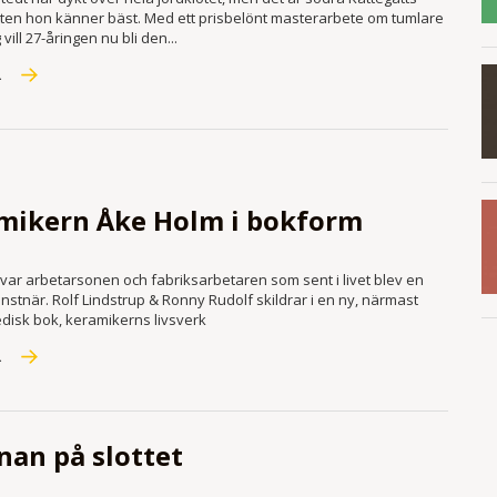
ten hon känner bäst. Med ett prisbelönt master­arbete om tumlare
vill 27-åringen nu bli den...
R
mikern Åke Holm i bokform
var arbetarsonen och fabriksarbetaren som sent i livet blev en
stnär. Rolf Lindstrup & Ronny Rudolf skildrar i en ny, närmast
disk bok, keramikerns livsverk
R
nan på slottet