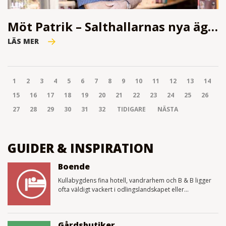
Möt Patrik – Salthallarnas nya ägare
LÄS MER
1
2
3
4
5
6
7
8
9
10
11
12
13
14
15
16
17
18
19
20
21
22
23
24
25
26
27
28
29
30
31
32
TIDIGARE
NÄSTA
GUIDER & INSPIRATION
Boende
Kullabygdens fina hotell, vandrarhem och B & B ligger
ofta väldigt vackert i odlingslandskapet eller...
Gårdsbutiker