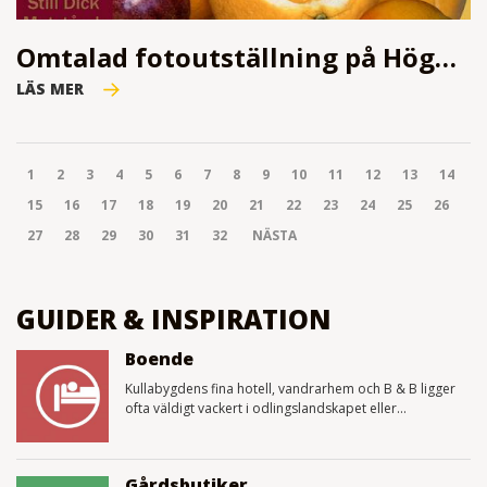
Omtalad fotoutställning på Höganäs bryggeri
LÄS MER
1
2
3
4
5
6
7
8
9
10
11
12
13
14
15
16
17
18
19
20
21
22
23
24
25
26
27
28
29
30
31
32
NÄSTA
GUIDER & INSPIRATION
Boende
Kullabygdens fina hotell, vandrarhem och B & B ligger
ofta väldigt vackert i odlingslandskapet eller...
Gårdsbutiker